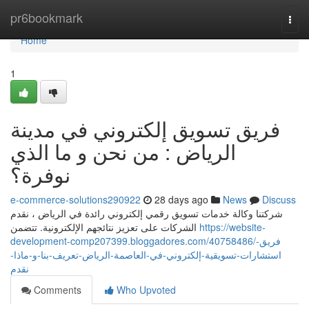
Home
pr6bookmark
Togg
navi
Home
1
فريق تسويق إلكتروني في مدينة
الرياض : من نحن و ما الذي
نوفرة؟
e-commerce-solutions290922
28 days ago
News
Discuss
شركتنا وكالة خدمات تسويق رقمي إلكتروني رائدة في الرياض ، نقدم
الشركات على تعزيز نتائجهم الإلكترونية. تتضمن
https://website-
development-comp207399.bloggadores.com/40758486/فريق-
استشارات-تسويقية-إلكتروني-في-العاصمة-الرياض-تعريف-بنا-و-ماذا-
نقدم
Comments
Who Upvoted