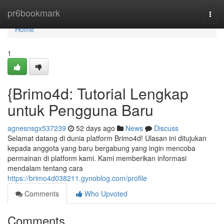
Home
pr6bookmark
Togg
navi
Home
1
{Brimo4d: Tutorial Lengkap
untuk Pengguna Baru
agnesnsgx537239
52 days ago
News
Discuss
Selamat datang di dunia platform Brimo4d! Ulasan ini ditujukan
kepada anggota yang baru bergabung yang ingin mencoba
permainan di platform kami. Kami memberikan informasi
mendalam tentang cara
https://brimo4d038211.gynoblog.com/profile
Comments
Who Upvoted
Comments