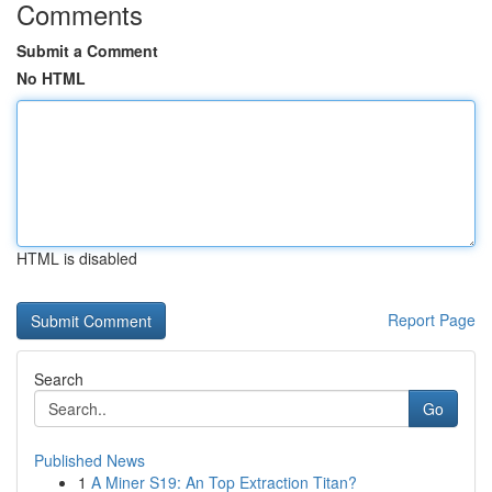
Comments
Submit a Comment
No HTML
HTML is disabled
Report Page
Search
Go
Published News
1
A Miner S19: An Top Extraction Titan?