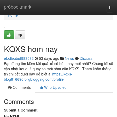
Home
pr6bookmark
Togg
navi
Home
1
KQXS hom nay
elodieubuf983582
53 days ago
News
Discuss
Bạn đang tìm kiếm kết quả xổ số hôm nay mới nhất? Chúng tôi sẽ
cập nhật kết quả quay số mới nhất của KQXS . Tham khảo thông
tin chi tiết dưới đây để biết ai
https://kqxs-
blog816690.bligblogging.com/profile
Comments
Who Upvoted
Comments
Submit a Comment
No HTML