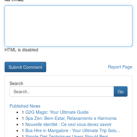
HTML is disabled
Report Page
Search
Go
Published News
1
G2G Magic: Your Ultimate Guide
1
Spa Zen: Bem-Estar, Relaxamento e Harmonia
1
Nouvelle identité : Ce ceci vous devez savoir
1
Bus Hire in Mangalore : Your Ultimate Trip Solu...
1
Simple Diet Techniques Users Should Begi...