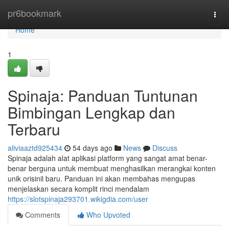
Home
pr6bookmark
Togg
navi
Home
1
Spinaja: Panduan Tuntunan
Bimbingan Lengkap dan
Terbaru
aliviaaztd925434
54 days ago
News
Discuss
Spinaja adalah alat aplikasi platform yang sangat amat benar-
benar berguna untuk membuat menghasilkan merangkai konten
unik orisinil baru. Panduan ini akan membahas mengupas
menjelaskan secara komplit rinci mendalam
https://slotspinaja293701.wikigdia.com/user
Comments
Who Upvoted