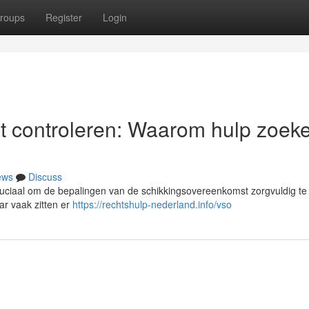
roups
Register
Login
t controleren: Waarom hulp zoek
ews
Discuss
ruciaal om de bepalingen van de schikkingsovereenkomst zorgvuldig te 
ar vaak zitten er
https://rechtshulp-nederland.info/vso