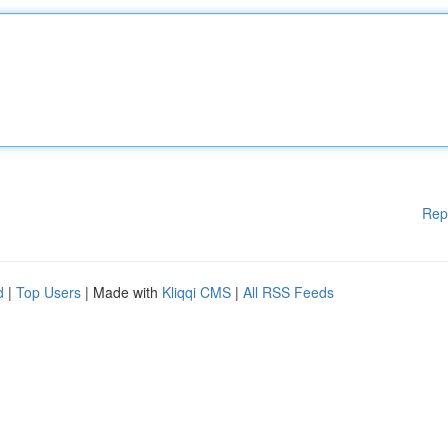
Rep
d
|
Top Users
| Made with
Kliqqi CMS
|
All RSS Feeds