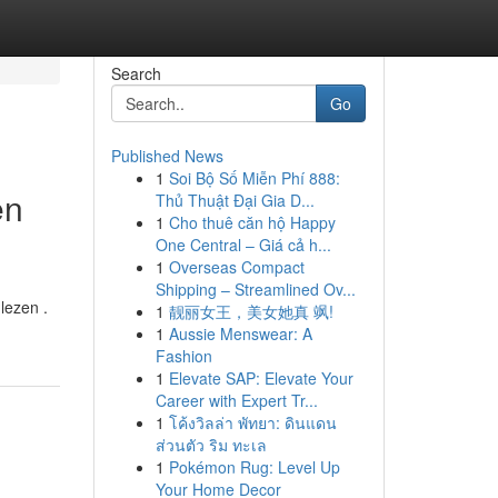
Search
Go
Published News
1
Soi Bộ Số Miễn Phí 888:
en
Thủ Thuật Đại Gia D...
1
Cho thuê căn hộ Happy
One Central – Giá cả h...
1
Overseas Compact
Shipping – Streamlined Ov...
lezen .
1
靓丽女王，美女她真 飒!
1
Aussie Menswear: A
Fashion
1
Elevate SAP: Elevate Your
Career with Expert Tr...
1
โค้งวิลล่า พัทยา: ดินแดน
ส่วนตัว ริม ทะเล
1
Pokémon Rug: Level Up
Your Home Decor