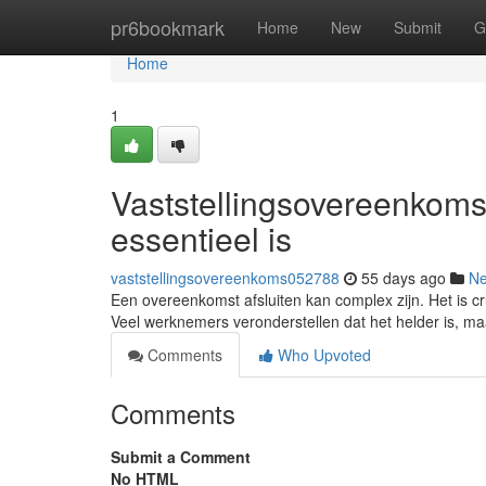
Home
pr6bookmark
Home
New
Submit
G
Home
1
Vaststellingsovereenkoms
essentieel is
vaststellingsovereenkoms052788
55 days ago
N
Een overeenkomst afsluiten kan complex zijn. Het is c
Veel werknemers veronderstellen dat het helder is, ma
Comments
Who Upvoted
Comments
Submit a Comment
No HTML