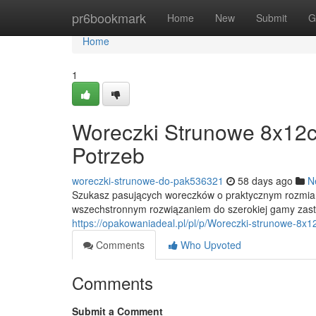
Home
pr6bookmark
Home
New
Submit
G
Home
1
Woreczki Strunowe 8x12c
Potrzeb
woreczki-strunowe-do-pak536321
58 days ago
N
Szukasz pasujących woreczków o praktycznym rozmiar
wszechstronnym rozwiązaniem do szerokiej gamy zas
https://opakowaniadeal.pl/pl/p/Woreczki-strunowe-8x
Comments
Who Upvoted
Comments
Submit a Comment