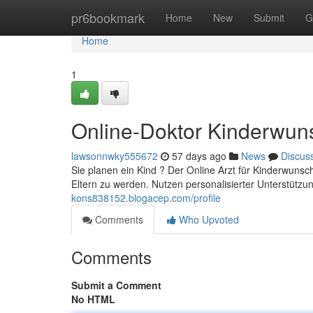
Home
pr6bookmark
Home
New
Submit
G
Home
1
Online-Doktor Kinderwun
lawsonnwky555672
57 days ago
News
Discus
Sie planen ein Kind ? Der Online Arzt für Kinderwunsc
Eltern zu werden. Nutzen personalisierter Unterstütz
kons838152.blogacep.com/profile
Comments
Who Upvoted
Comments
Submit a Comment
No HTML