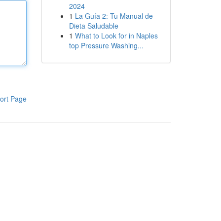
2024
1
La Guía 2: Tu Manual de
Dieta Saludable
1
What to Look for in Naples
top Pressure Washing...
ort Page