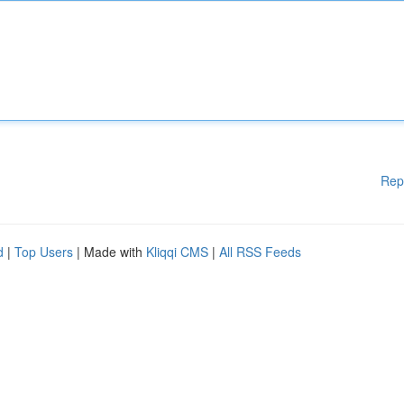
Rep
d
|
Top Users
| Made with
Kliqqi CMS
|
All RSS Feeds