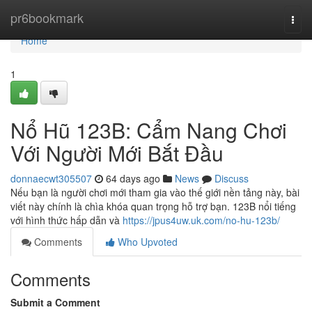
Home
pr6bookmark
Togg
navi
Home
1
Nổ Hũ 123B: Cẩm Nang Chơi
Với Người Mới Bắt Đầu
donnaecwt305507
64 days ago
News
Discuss
Nếu bạn là người chơi mới tham gia vào thế giới nền tảng này, bài
viết này chính là chìa khóa quan trọng hỗ trợ bạn. 123B nổi tiếng
với hình thức hấp dẫn và
https://jpus4uw.uk.com/no-hu-123b/
Comments
Who Upvoted
Comments
Submit a Comment