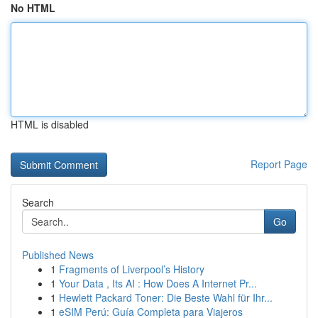
No HTML
HTML is disabled
Report Page
Search
Go
Published News
1
Fragments of Liverpool’s History
1
Your Data , Its AI : How Does A Internet Pr...
1
Hewlett Packard Toner: Die Beste Wahl für Ihr...
1
eSIM Perú: Guía Completa para Viajeros