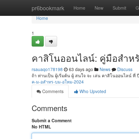
Home
pr6bookmark
Home
New
Submit
G
Home
1
คาสิโนออนไลน์: คู่มือสำหร
rsauaqo178198
63 days ago
News
Discuss
ถ้า ท่านเป็น ผู้เริ่มต้น ผู้ สนใจ จะ เล่น คาสิโนออนไลน์ ที่ 
ค-ม-อสำหร-บม-อใหม-2024
Comments
Who Upvoted
Comments
Submit a Comment
No HTML