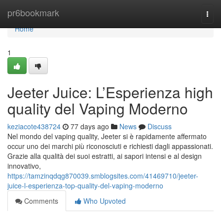
Home
pr6bookmark
Togg
navi
Home
1
Jeeter Juice: L’Esperienza high
quality del Vaping Moderno
keziacote438724
77 days ago
News
Discuss
Nel mondo del vaping quality, Jeeter si è rapidamente affermato
occur uno dei marchi più riconosciuti e richiesti dagli appassionati.
Grazie alla qualità dei suoi estratti, ai sapori intensi e al design
innovativo,
https://tamzinqdqg870039.smblogsites.com/41469710/jeeter-
juice-l-esperienza-top-quality-del-vaping-moderno
Comments
Who Upvoted