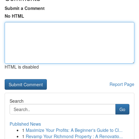
Submit a Comment
No HTML
HTML is disabled
Report Page
Search
Go
Published News
1
Maximize Your Profits: A Beginner's Guide to Cl...
1
Revamp Your Richmond Property : A Renovatio...