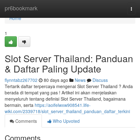
Home
pr6bookmark
Togg
navi
Home
1
Slot Server Thailand: Panduan
& Daftar Paling Update
flynntabz267702
80 days ago
News
Discuss
Tertarik daftar terpercaya mengenai Slot Server Thailand ? Anda
berada di tempat yang pas ! Artikel ini akan menjelaskan
menyeluruh tentang definisi Slot Server Thailand, bagaimana
bermain, serta
https://aoifelwxw908541.life-
wiki.com/2339718/slot_server_thailand_panduan_daftar_terkini
Comments
Who Upvoted
Comments