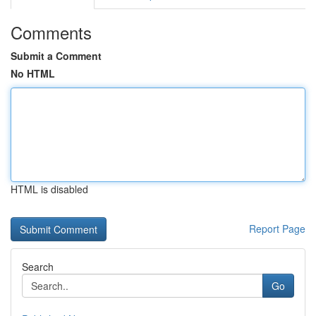
Comments
Submit a Comment
No HTML
HTML is disabled
Report Page
Search
Go