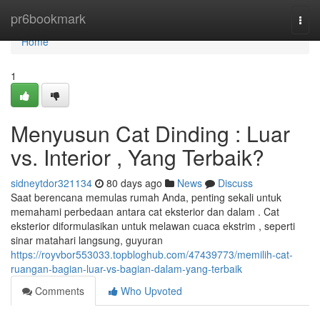
Home
pr6bookmark
Togg
navi
Home
1
Menyusun Cat Dinding : Luar
vs. Interior , Yang Terbaik?
sidneytdor321134
80 days ago
News
Discuss
Saat berencana memulas rumah Anda, penting sekali untuk
memahami perbedaan antara cat eksterior dan dalam . Cat
eksterior diformulasikan untuk melawan cuaca ekstrim , seperti
sinar matahari langsung, guyuran
https://royvbor553033.topbloghub.com/47439773/memilih-cat-
ruangan-bagian-luar-vs-bagian-dalam-yang-terbaik
Comments
Who Upvoted