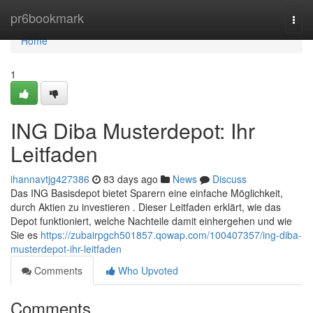
Home
pr6bookmark
Togg
navi
Home
1
ING Diba Musterdepot: Ihr
Leitfaden
ihannavtjg427386
83 days ago
News
Discuss
Das ING Basisdepot bietet Sparern eine einfache Möglichkeit,
durch Aktien zu investieren . Dieser Leitfaden erklärt, wie das
Depot funktioniert, welche Nachteile damit einhergehen und wie
Sie es
https://zubairpgch501857.qowap.com/100407357/ing-diba-
musterdepot-ihr-leitfaden
Comments
Who Upvoted
Comments