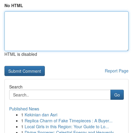
No HTML
HTML is disabled
Report Page
Search
Go
Published News
1
Kekinian dan Asri
1
Replica Charm of Fake Timepieces : A Buyer...
1
Local Girls in this Region: Your Guide to Lo...
1
Divine Sorcerer: Celestial Energy and Heavenly ...