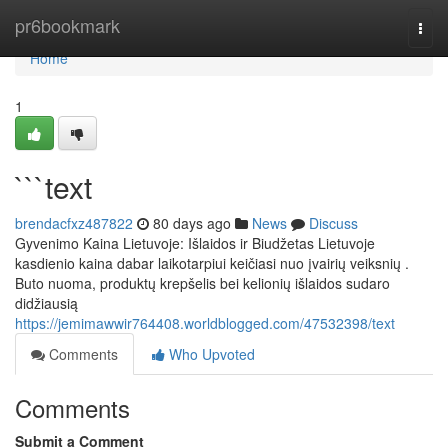
Home
pr6bookmark
Togg
navi
Home
1
```text
brendacfxz487822
80 days ago
News
Discuss
Gyvenimo Kaina Lietuvoje: Išlaidos ir Biudžetas Lietuvoje
kasdienio kaina dabar laikotarpiui keičiasi nuo įvairių veiksnių .
Buto nuoma, produktų krepšelis bei kelionių išlaidos sudaro
didžiausią
https://jemimawwir764408.worldblogged.com/47532398/text
Comments
Who Upvoted
Comments
Submit a Comment