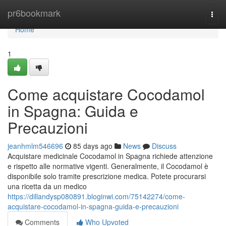
Home
pr6bookmark
Togg
navi
Home
1
Come acquistare Cocodamol
in Spagna: Guida e
Precauzioni
jeanhmlm546696
85 days ago
News
Discuss
Acquistare medicinale Cocodamol in Spagna richiede attenzione
e rispetto alle normative vigenti. Generalmente, il Cocodamol è
disponibile solo tramite prescrizione medica. Potete procurarsi
una ricetta da un medico
https://dillandysp080891.bloginwi.com/75142274/come-
acquistare-cocodamol-in-spagna-guida-e-precauzioni
Comments
Who Upvoted