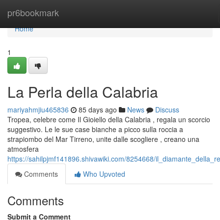
Home
pr6bookmark
Home
1
La Perla della Calabria
mariyahmjiu465836
85 days ago
News
Discuss
Tropea, celebre come Il Gioiello della Calabria , regala un scorcio
suggestivo. Le le sue case bianche a picco sulla roccia a
strapiombo del Mar Tirreno, unite dalle scogliere , creano una
atmosfera
https://sahilpjmf141896.shivawiki.com/8254668/il_diamante_della_r
Comments
Who Upvoted
Comments
Submit a Comment