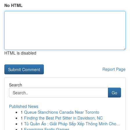
No HTML
HTML is disabled
Report Page
Search
Go
Published News
1
Queue Stanchions Canada Near Toronto
1
Finding the Best Pet Sitter in Davidson, NC
1
Tủ Quần Áo : Giải Pháp Sắp Xếp Thông Minh Cho...
1
Examining Erotic Games