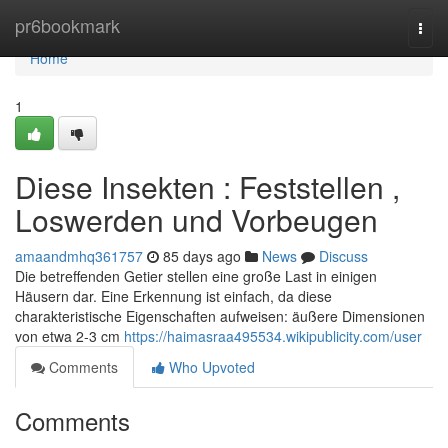
Home
pr6bookmark
Togg
navi
Home
1
Diese Insekten : Feststellen ,
Loswerden und Vorbeugen
amaandmhq361757
85 days ago
News
Discuss
Die betreffenden Getier stellen eine große Last in einigen
Häusern dar. Eine Erkennung ist einfach, da diese
charakteristische Eigenschaften aufweisen: äußere Dimensionen
von etwa 2-3 cm
https://haimasraa495534.wikipublicity.com/user
Comments
Who Upvoted
Comments