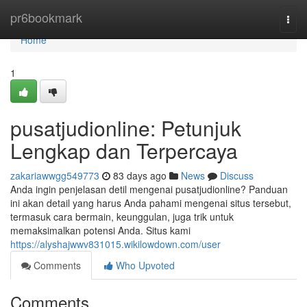
Home
pr6bookmark
Togg
navi
Home
1
pusatjudionline: Petunjuk
Lengkap dan Terpercaya
zakariawwgg549773
83 days ago
News
Discuss
Anda ingin penjelasan detil mengenai pusatjudionline? Panduan
ini akan detail yang harus Anda pahami mengenai situs tersebut,
termasuk cara bermain, keunggulan, juga trik untuk
memaksimalkan potensi Anda. Situs kami
https://alyshajwwv831015.wikilowdown.com/user
Comments
Who Upvoted
Comments