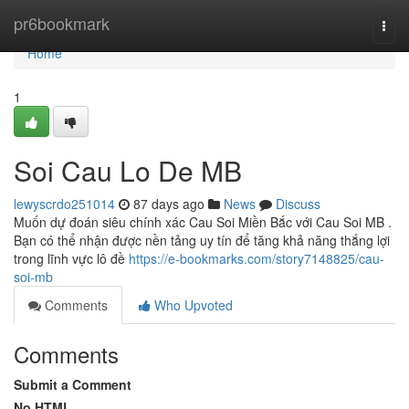
Home
pr6bookmark
Togg
navi
Home
1
Soi Cau Lo De MB
lewyscrdo251014
87 days ago
News
Discuss
Muốn dự đoán siêu chính xác Cau Soi Miền Bắc với Cau Soi MB .
Bạn có thể nhận được nền tảng uy tín để tăng khả năng thắng lợi
trong lĩnh vực lô đề
https://e-bookmarks.com/story7148825/cau-
soi-mb
Comments
Who Upvoted
Comments
Submit a Comment
No HTML