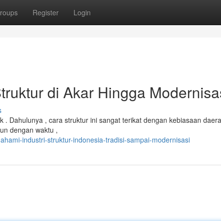
roups
Register
Login
uktur di Akar Hingga Modernisa
s
ik . Dahulunya , cara struktur ini sangat terikat dengan kebiasaan daera
un dengan waktu ,
mi-industri-struktur-indonesia-tradisi-sampai-modernisasi