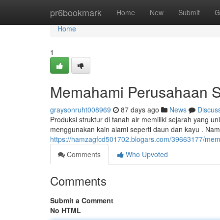
Home
pr6bookmark
Home
New
Submit
G
Home
1
Memahami Perusahaan Str
graysonruht008969
87 days ago
News
Discus
Produksi struktur di tanah air memiliki sejarah yang un
menggunakan kain alami seperti daun dan kayu . Nam
https://hamzagfcd501702.blogars.com/39663177/memaha
Comments
Who Upvoted
Comments
Submit a Comment
No HTML