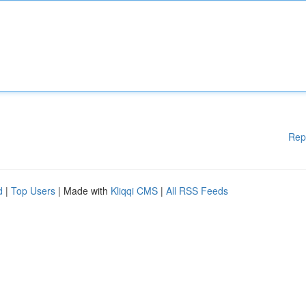
Rep
d
|
Top Users
| Made with
Kliqqi CMS
|
All RSS Feeds