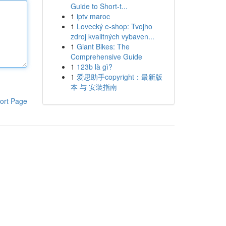
Guide to Short-t...
1
iptv maroc
1
Lovecký e-shop: Tvojho
zdroj kvalitných vybaven...
1
Giant Bikes: The
Comprehensive Guide
1
123b là gì?
1
爱思助手copyright：最新版
本 与 安装指南
ort Page