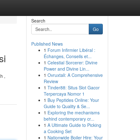
Search
Go
Published News
1
Forum Infirmier Libéral :
si
Échanges, Conseils et...
1
Celestial Sorcerer: Divine
Power and Divine Lin...
1
Ovruxtali: A Comprehensive
h ,
Review
1
Tinder88: Situs Slot Gacor
Terpercaya Nomor 1
1
Buy Peptides Online: Your
Guide to Quality & Se...
1
Exploring the mechanisms
behind contemporary cr...
1
A Ultimate Guide to Picking
a Cooking Set
1
Nationwide Boiler Hire: Your