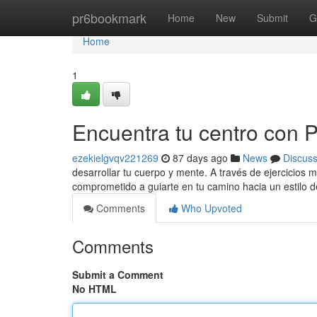
Home
pr6bookmark
Home
New
Submit
G
Home
1
Encuentra tu centro con Pi
ezekielgvqv221269
87 days ago
News
Discus
desarrollar tu cuerpo y mente. A través de ejercicios 
comprometido a guiarte en tu camino hacia un estilo 
Comments
Who Upvoted
Comments
Submit a Comment
No HTML