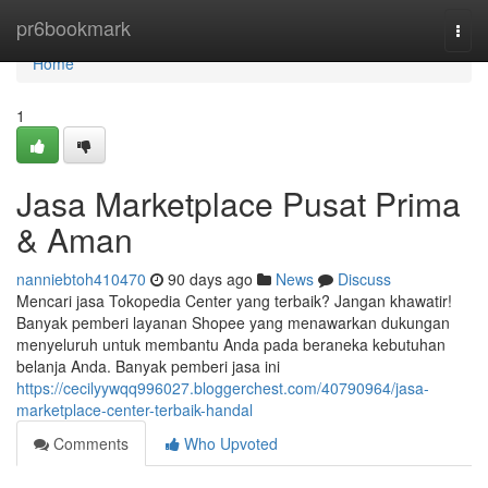
Home
pr6bookmark
Togg
navi
Home
1
Jasa Marketplace Pusat Prima
& Aman
nanniebtoh410470
90 days ago
News
Discuss
Mencari jasa Tokopedia Center yang terbaik? Jangan khawatir!
Banyak pemberi layanan Shopee yang menawarkan dukungan
menyeluruh untuk membantu Anda pada beraneka kebutuhan
belanja Anda. Banyak pemberi jasa ini
https://cecilyywqq996027.bloggerchest.com/40790964/jasa-
marketplace-center-terbaik-handal
Comments
Who Upvoted