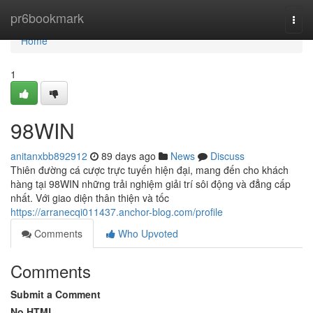
Home
pr6bookmark
Togg
navi
Home
1
98WIN
anitanxbb892912
89 days ago
News
Discuss
Thiên đường cá cược trực tuyến hiện đại, mang đến cho khách
hàng tại 98WIN những trải nghiệm giải trí sôi động và đẳng cấp
nhất. Với giao diện thân thiện và tốc
https://arranecqi011437.anchor-blog.com/profile
Comments
Who Upvoted
Comments
Submit a Comment
No HTML