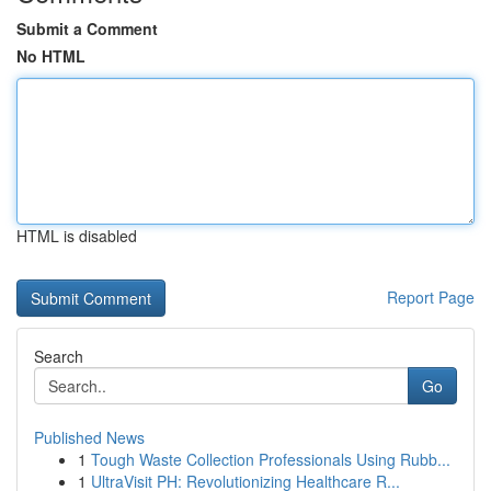
Submit a Comment
No HTML
HTML is disabled
Report Page
Search
Go
Published News
1
Tough Waste Collection Professionals Using Rubb...
1
UltraVisit PH: Revolutionizing Healthcare R...