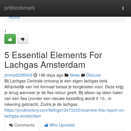
Home
pr6bookmark
Togg
navi
Home
1
5 Essential Elements For
Lachgas Amsterdam
jimmyd208htc9
196 days ago
News
Discuss
Bij Lachgas Centrale ontvang je een eigen lachgas tank.
Afhankelijk van het formaat betaal je borgkosten voor. Deze krijg
je terug wanneer je de fles retour geeft. Bij alleen op laten halen
van een fles (zonder een nieuwe bestelling wordt € 10,- in
rekening gebracht. Zodra je de lachgas
https://prxdirectory.com/listings13473333/examine-this-report-on-
lachgas-amsterdam
Comments
Who Upvoted