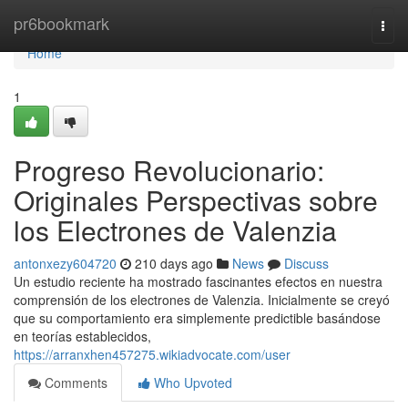
Home
pr6bookmark
Togg
navi
Home
1
Progreso Revolucionario:
Originales Perspectivas sobre
los Electrones de Valenzia
antonxezy604720
210 days ago
News
Discuss
Un estudio reciente ha mostrado fascinantes efectos en nuestra
comprensión de los electrones de Valenzia. Inicialmente se creyó
que su comportamiento era simplemente predictible basándose
en teorías establecidos,
https://arranxhen457275.wikiadvocate.com/user
Comments
Who Upvoted