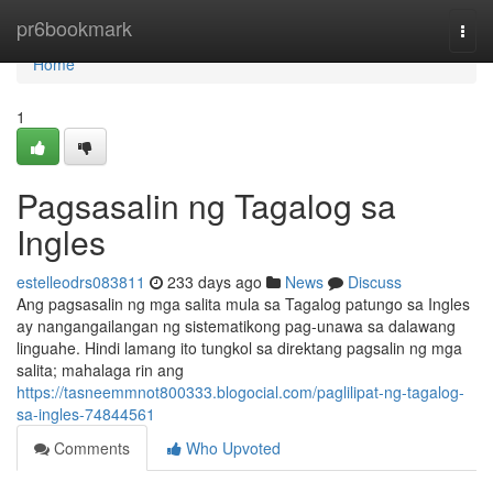
Home
pr6bookmark
Togg
navi
Home
1
Pagsasalin ng Tagalog sa
Ingles
estelleodrs083811
233 days ago
News
Discuss
Ang pagsasalin ng mga salita mula sa Tagalog patungo sa Ingles
ay nangangailangan ng sistematikong pag-unawa sa dalawang
linguahe. Hindi lamang ito tungkol sa direktang pagsalin ng mga
salita; mahalaga rin ang
https://tasneemmnot800333.blogocial.com/paglilipat-ng-tagalog-
sa-ingles-74844561
Comments
Who Upvoted