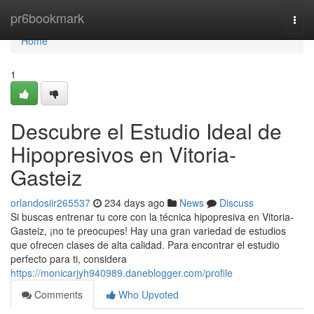
Home
pr6bookmark
Togg
navi
Home
1
Descubre el Estudio Ideal de
Hipopresivos en Vitoria-
Gasteiz
orlandosiir265537
234 days ago
News
Discuss
Si buscas entrenar tu core con la técnica hipopresiva en Vitoria-
Gasteiz, ¡no te preocupes! Hay una gran variedad de estudios
que ofrecen clases de alta calidad. Para encontrar el estudio
perfecto para ti, considera
https://monicarjyh940989.daneblogger.com/profile
Comments
Who Upvoted