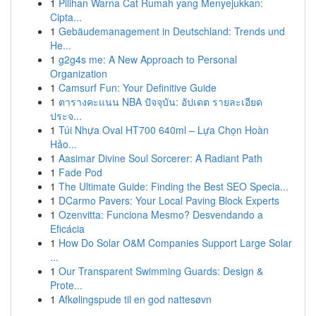
1
Pilihan Warna Cat Rumah yang Menyejukkan:
Cipta...
1
Gebäudemanagement in Deutschland: Trends und
He...
1
g2g4s me: A New Approach to Personal
Organization
1
Camsurf Fun: Your Definitive Guide
1
ตารางคะแนน NBA ปัจจุบัน: อัปเดต รายละเอียด
ประจ...
1
Túi Nhựa Oval HT700 640ml – Lựa Chọn Hoàn
Hảo...
1
Aasimar Divine Soul Sorcerer: A Radiant Path
1
Fade Pod
1
The Ultimate Guide: Finding the Best SEO Specia...
1
DCarmo Pavers: Your Local Paving Block Experts
1
Ozenvitta: Funciona Mesmo? Desvendando a
Eficácia
1
How Do Solar O&M Companies Support Large Solar
...
1
Our Transparent Swimming Guards: Design &
Prote...
1
Afkølingspude til en god nattesøvn