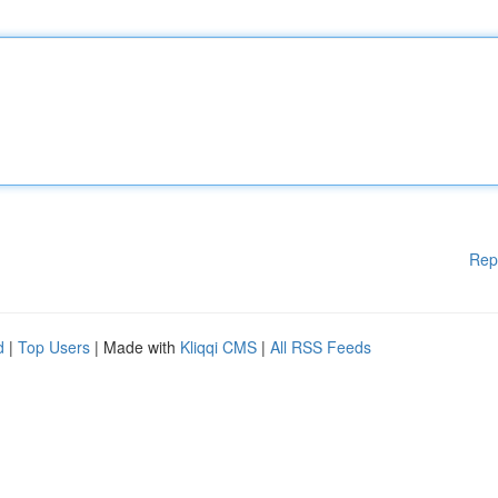
Rep
d
|
Top Users
| Made with
Kliqqi CMS
|
All RSS Feeds