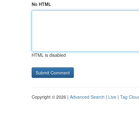
No HTML
HTML is disabled
Copyright © 2026 |
Advanced Search
|
Live
|
Tag Clou