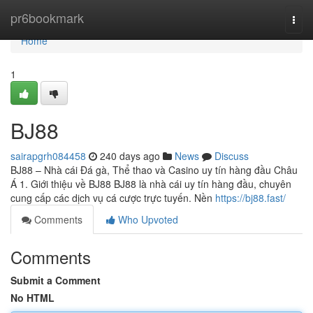
Home
pr6bookmark
Togg
navi
Home
1
BJ88
sairapgrh084458
240 days ago
News
Discuss
BJ88 – Nhà cái Đá gà, Thể thao và Casino uy tín hàng đầu Châu
Á 1. Giới thiệu về BJ88 BJ88 là nhà cái uy tín hàng đầu, chuyên
cung cấp các dịch vụ cá cược trực tuyến. Nền
https://bj88.fast/
Comments
Who Upvoted
Comments
Submit a Comment
No HTML