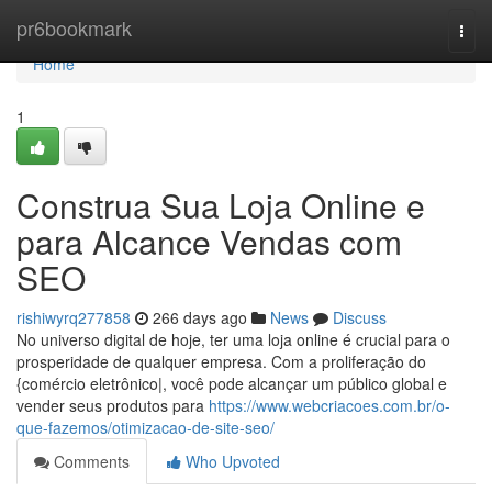
Home
pr6bookmark
Togg
navi
Home
1
Construa Sua Loja Online e
para Alcance Vendas com
SEO
rishiwyrq277858
266 days ago
News
Discuss
No universo digital de hoje, ter uma loja online é crucial para o
prosperidade de qualquer empresa. Com a proliferação do
{comércio eletrônico|, você pode alcançar um público global e
vender seus produtos para
https://www.webcriacoes.com.br/o-
que-fazemos/otimizacao-de-site-seo/
Comments
Who Upvoted