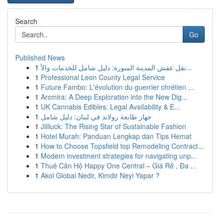
Search
Go
Published News
1
نقل عفش المدينة المنورة: دليل شامل للخدمات والأ...
1
Professional Leon County Legal Service
1
Future Fambo: L'évolution du guerrier chrétien ...
1
Arcmira: A Deep Exploration into the New Dig...
1
UK Cannabis Edibles: Legal Availability & E...
1
جهاز طابعة رولاند في لبنان: دليل شامل
1
Jililuck: The Rising Star of Sustainable Fashion
1
Hotel Murah: Panduan Lengkap dan Tips Hemat
1
How to Choose Topsfield top Remodeling Contract...
1
Modern investment strategies for navigating unp...
1
Thuê Căn Hộ Happy One Central – Giá Rẻ , Đa ...
1
Akol Global Nedir, Kimdir Neyi Yapar ?