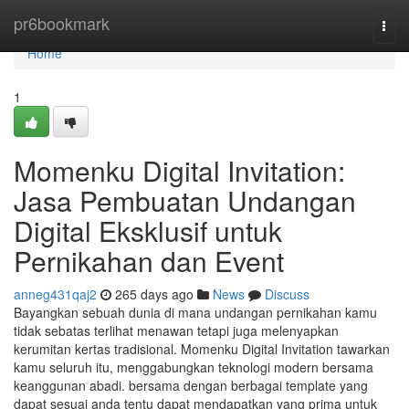
Home
pr6bookmark
Togg
navi
Home
1
Momenku Digital Invitation:
Jasa Pembuatan Undangan
Digital Eksklusif untuk
Pernikahan dan Event
anneg431qaj2
265 days ago
News
Discuss
Bayangkan sebuah dunia di mana undangan pernikahan kamu
tidak sebatas terlihat menawan tetapi juga melenyapkan
kerumitan kertas tradisional. Momenku Digital Invitation tawarkan
kamu seluruh itu, menggabungkan teknologi modern bersama
keanggunan abadi. bersama dengan berbagai template yang
dapat sesuai anda tentu dapat mendapatkan yang prima untuk