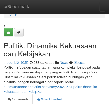
Home
pr6bookmark
Togg
navi
Home
1
Politik: Dinamika Kekuasaan
dan Kebijakan
theognbl219352
268 days ago
News
Discuss
Politik merupakan suatu tautan yang kompleks, berpusat pada
pengaturan sumber daya dan pengaruh di dalam masyarakat.
Dinamika kekuasaan dalam politik adalah hubungan yang
dinamis, dengan berbagai aktor seperti partai
https://ticketsbookmarks.com/story20486581/politik-dinamika-
kekuasaan-dan-kebijakan
Comments
Who Upvoted