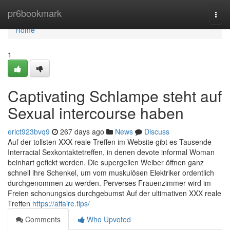
Home
pr6bookmark
Togg
navi
Home
1
Captivating Schlampe steht auf
Sexual intercourse haben
erict923bvq9
267 days ago
News
Discuss
Auf der tollsten XXX reale Treffen im Website gibt es Tausende
Interracial Sexkontaktetreffen, in denen devote informal Woman
beinhart gefickt werden. Die supergeilen Weiber öffnen ganz
schnell ihre Schenkel, um vom muskulösen Elektriker ordentlich
durchgenommen zu werden. Perverses Frauenzimmer wird im
Freien schonungslos durchgebumst Auf der ultimativen XXX reale
Treffen
https://affaire.tips/
Comments
Who Upvoted