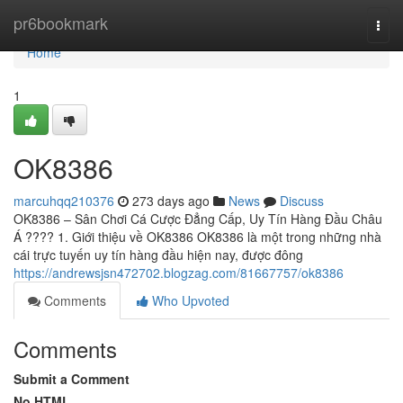
Home
pr6bookmark
Togg
navi
Home
1
OK8386
marcuhqq210376
273 days ago
News
Discuss
OK8386 – Sân Chơi Cá Cược Đẳng Cấp, Uy Tín Hàng Đầu Châu
Á ???? 1. Giới thiệu về OK8386 OK8386 là một trong những nhà
cái trực tuyến uy tín hàng đầu hiện nay, được đông
https://andrewsjsn472702.blogzag.com/81667757/ok8386
Comments
Who Upvoted
Comments
Submit a Comment
No HTML