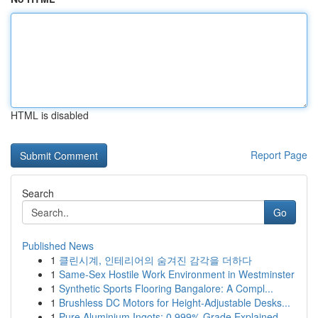
HTML is disabled
Report Page
Search
Go
Published News
1
클린시계, 인테리어의 숨겨진 감각을 더하다
1
Same-Sex Hostile Work Environment in Westminster
1
Synthetic Sports Flooring Bangalore: A Compl...
1
Brushless DC Motors for Height-Adjustable Desks...
1
Pure Aluminium Ingots: 0.999% Grade Explained