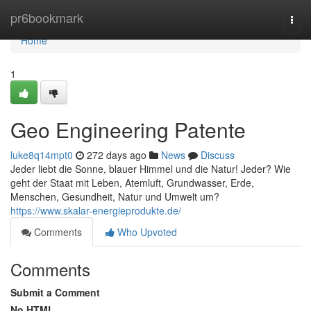
Home
pr6bookmark
Togg
navi
Home
1
Geo Engineering Patente
luke8q14mpt0
272 days ago
News
Discuss
Jeder liebt die Sonne, blauer Himmel und die Natur! Jeder? Wie
geht der Staat mit Leben, Atemluft, Grundwasser, Erde,
Menschen, Gesundheit, Natur und Umwelt um?
https://www.skalar-energieprodukte.de/
Comments
Who Upvoted
Comments
Submit a Comment
No HTML