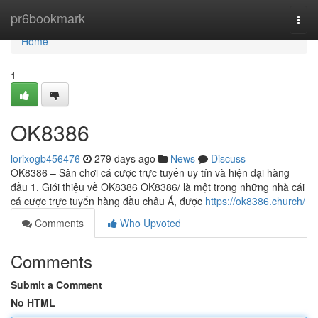
Home
pr6bookmark
Togg
navi
Home
1
OK8386
lorixogb456476
279 days ago
News
Discuss
OK8386 – Sân chơi cá cược trực tuyến uy tín và hiện đại hàng
đầu 1. Giới thiệu về OK8386 OK8386/ là một trong những nhà cái
cá cược trực tuyến hàng đầu châu Á, được
https://ok8386.church/
Comments
Who Upvoted
Comments
Submit a Comment
No HTML