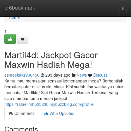
Home
pr6bookmark
Togg
navi
Home
1
Martil4d: Jackpot Gacor
Maxwin Hadiah Mega!
esmeekakz906450
293 days ago
News
Discuss
Kamu mau merasakan sensasi kemenangan mega? Berhentilah
berputar-putar di situs slot biasa. Kini sudah tiba waktunya untuk
mencobai Martil4d! Slot Gacor Maxwin Hadiah Terbesar yang
siap membantumu meraih jackpot
https://rafaelirnh525330.mybuzzblog.com/profile
Comments
Who Upvoted
Comments