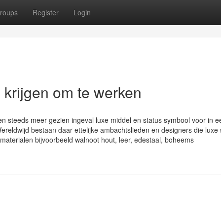
roups
Register
Login
n krijgen om te werken
n steeds meer gezien ingeval luxe middel en status symbool voor in e
reldwijd bestaan daar ettelijke ambachtslieden en designers die luxe 
 materialen bijvoorbeeld walnoot hout, leer, edestaal, boheems