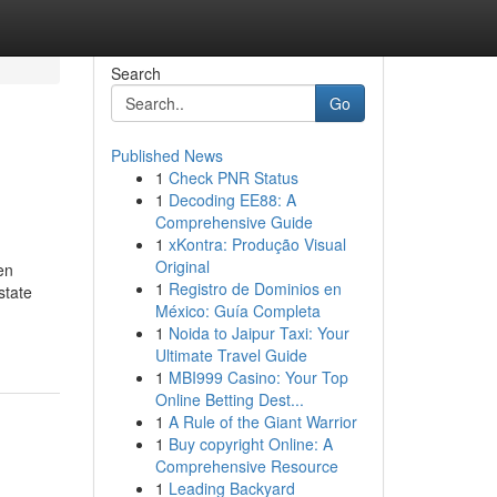
Search
Go
Published News
1
Check PNR Status
1
Decoding EE88: A
Comprehensive Guide
1
xKontra: Produção Visual
Original
en
1
Registro de Dominios en
state
México: Guía Completa
1
Noida to Jaipur Taxi: Your
Ultimate Travel Guide
1
MBI999 Casino: Your Top
Online Betting Dest...
1
A Rule of the Giant Warrior
1
Buy copyright Online: A
Comprehensive Resource
1
Leading Backyard