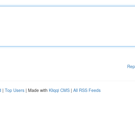
Rep
d
|
Top Users
| Made with
Kliqqi CMS
|
All RSS Feeds