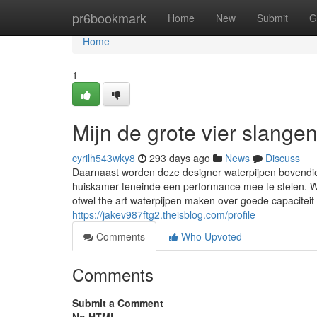
Home
pr6bookmark
Home
New
Submit
G
Home
1
Mijn de grote vier slange
cyrilh543wky8
293 days ago
News
Discuss
Daarnaast worden deze designer waterpijpen bovendie
huiskamer teneinde een performance mee te stelen. We
ofwel the art waterpijpen maken over goede capaciteit
https://jakev987ftg2.theisblog.com/profile
Comments
Who Upvoted
Comments
Submit a Comment