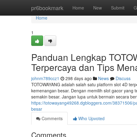
Home
pr6bookmark
Home
New
Submit
G
Home
1
Panduan Lengkap TOTOWA
Terpercaya dan Tips Men
johnm789ccz1
298 days ago
News
Discuss
TOTOWAYANG adalah salah satu platform slot 4D ter
kemenangan besar. Dengan memilih slot gacor yang te
semakin besar. Jangan lupa untuk bermain secara be
https://totowayang49268.dgbloggers.com/38371506/pa
besar
Comments
Who Upvoted
Comments