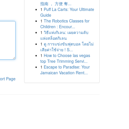
指南 ， 方便 奪...
1
Puff La Carts: Your Ultimate
Guide
1
The Robotics Classes for
Children : Encour...
1
วิธีแห่งกิเลน: เผยความลับ
แห่งสล็อตกิเลน
1
ดู การแข่งขันฟุตบอล โดยไม่
เสียค่าใช้จ่าย ! S...
1
How to Choose las vegas
top Tree Trimming Servi...
1
Escape to Paradise: Your
Jamaican Vacation Rent...
ort Page