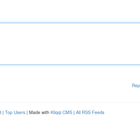
Rep
d
|
Top Users
| Made with
Kliqqi CMS
|
All RSS Feeds