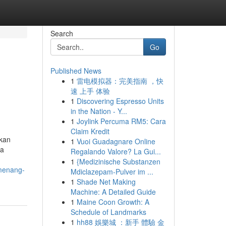
Search
Go
Published News
1
雷电模拟器：完美指南 ，快
速 上手 体验
1
Discovering Espresso Units
in the Nation - Y...
1
Joylink Percuma RM5: Cara
Claim Kredit
kan
1
Vuoi Guadagnare Online
sa
Regalando Valore? La Gui...
1
{Medizinische Substanzen
-menang-
Mdiclazepam-Pulver im ...
1
Shade Net Making
Machine: A Detailed Guide
1
Maine Coon Growth: A
Schedule of Landmarks
1
hh88 娛樂城 ：新手 體驗 金