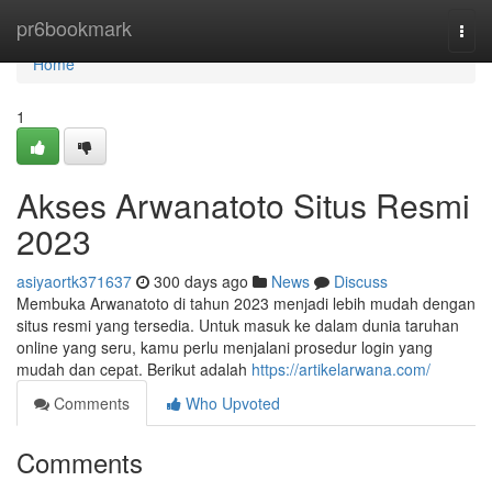
Home
pr6bookmark
Togg
navi
Home
1
Akses Arwanatoto Situs Resmi
2023
asiyaortk371637
300 days ago
News
Discuss
Membuka Arwanatoto di tahun 2023 menjadi lebih mudah dengan
situs resmi yang tersedia. Untuk masuk ke dalam dunia taruhan
online yang seru, kamu perlu menjalani prosedur login yang
mudah dan cepat. Berikut adalah
https://artikelarwana.com/
Comments
Who Upvoted
Comments