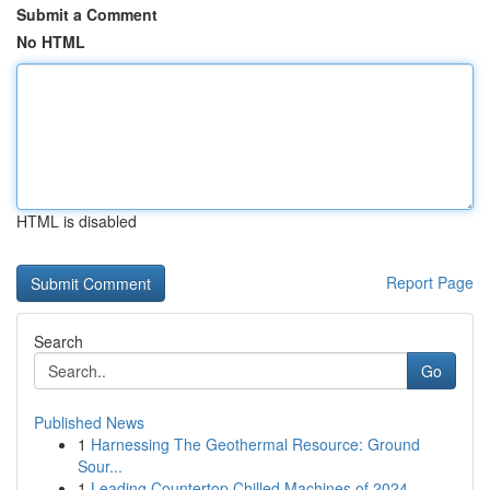
Submit a Comment
No HTML
HTML is disabled
Report Page
Search
Go
Published News
1
Harnessing The Geothermal Resource: Ground
Sour...
1
Leading Countertop Chilled Machines of 2024...