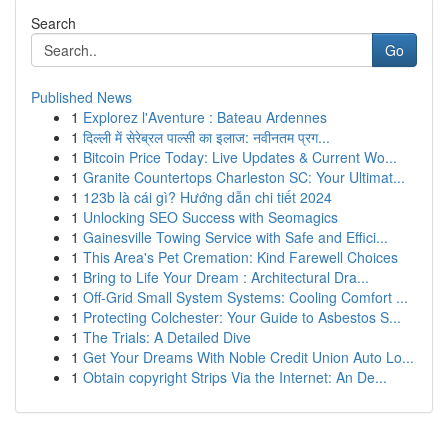
Search
Go
Published News
1
Explorez l'Aventure : Bateau Ardennes
1
दिल्ली में सेरेब्रल पाल्सी का इलाज: नवीनतम प्रग...
1
Bitcoin Price Today: Live Updates & Current Wo...
1
Granite Countertops Charleston SC: Your Ultimat...
1
123b là cái gì? Hướng dẫn chi tiết 2024
1
Unlocking SEO Success with Seomagics
1
Gainesville Towing Service with Safe and Effici...
1
This Area's Pet Cremation: Kind Farewell Choices
1
Bring to Life Your Dream : Architectural Dra...
1
Off-Grid Small System Systems: Cooling Comfort ...
1
Protecting Colchester: Your Guide to Asbestos S...
1
The Trials: A Detailed Dive
1
Get Your Dreams With Noble Credit Union Auto Lo...
1
Obtain copyright Strips Via the Internet: An De...