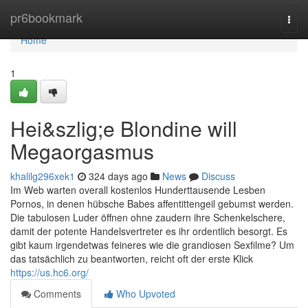
Home
pr6bookmark
Togg
navi
Home
1
Hei&szlig;e Blondine will
Megaorgasmus
khalilg296xek1
324 days ago
News
Discuss
Im Web warten overall kostenlos Hunderttausende Lesben
Pornos, in denen hübsche Babes affentittengeil gebumst werden.
Die tabulosen Luder öffnen ohne zaudern ihre Schenkelschere,
damit der potente Handelsvertreter es ihr ordentlich besorgt. Es
gibt kaum irgendetwas feineres wie die grandiosen Sexfilme? Um
das tatsächlich zu beantworten, reicht oft der erste Klick
https://us.hc6.org/
Comments
Who Upvoted