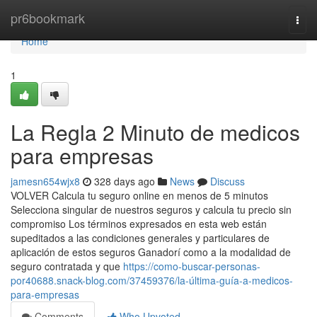
Home
pr6bookmark
Togg
navi
Home
1
La Regla 2 Minuto de medicos
para empresas
jamesn654wjx8
328 days ago
News
Discuss
VOLVER Calcula tu seguro online en menos de 5 minutos
Selecciona singular de nuestros seguros y calcula tu precio sin
compromiso Los términos expresados en esta web están
supeditados a las condiciones generales y particulares de
aplicación de estos seguros Ganadorí como a la modalidad de
seguro contratada y que
https://como-buscar-personas-
por40688.snack-blog.com/37459376/la-última-guía-a-medicos-
para-empresas
Comments
Who Upvoted