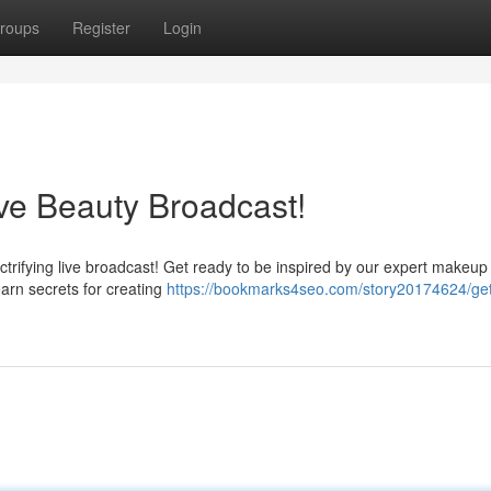
roups
Register
Login
ve Beauty Broadcast!
ctrifying live broadcast! Get ready to be inspired by our expert makeup 
learn secrets for creating
https://bookmarks4seo.com/story20174624/ge