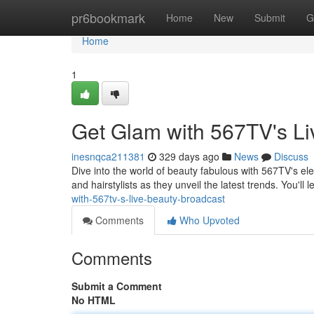
Home
pr6bookmark
Home
New
Submit
G
Home
1
Get Glam with 567TV's Li
inesnqca211381
329 days ago
News
Discuss
Dive into the world of beauty fabulous with 567TV's ele
and hairstylists as they unveil the latest trends. You'll 
with-567tv-s-live-beauty-broadcast
Comments
Who Upvoted
Comments
Submit a Comment
No HTML