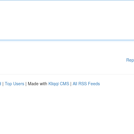
Rep
d
|
Top Users
| Made with
Kliqqi CMS
|
All RSS Feeds