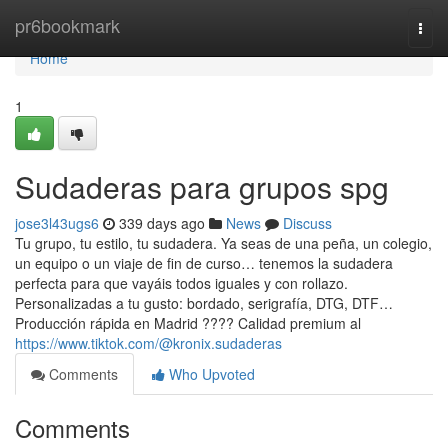
Home
pr6bookmark
Togg
navi
Home
1
Sudaderas para grupos spg
jose3l43ugs6
339 days ago
News
Discuss
Tu grupo, tu estilo, tu sudadera. Ya seas de una peña, un colegio,
un equipo o un viaje de fin de curso… tenemos la sudadera
perfecta para que vayáis todos iguales y con rollazo.
Personalizadas a tu gusto: bordado, serigrafía, DTG, DTF…
Producción rápida en Madrid ???? Calidad premium al
https://www.tiktok.com/@kronix.sudaderas
Comments
Who Upvoted
Comments